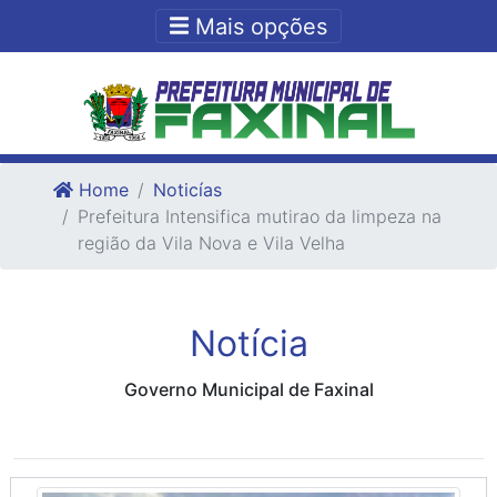
Ir para o conteudo
Ir para o fim do conteudo
Mais opções
Home
Noticías
Prefeitura Intensifica mutirao da limpeza na
região da Vila Nova e Vila Velha
Notícia
Governo Municipal de Faxinal