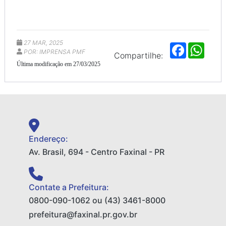
27 MAR, 2025
F
W
POR: IMPRENSA PMF
a
h
Compartilhe:
c
a
Última modificação em 27/03/2025
e
t
b
s
o
A
o
p
k
p
Endereço:
Av. Brasil, 694 - Centro Faxinal - PR
Contate a Prefeitura:
0800-090-1062 ou (43) 3461-8000
prefeitura@faxinal.pr.gov.br