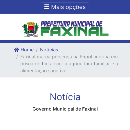
Ir para o conteudo
Ir para o fim do conteudo
Mais opções
Home
Noticías
Faxinal marca presença na ExpoLondrina em
busca de fortalecer a agricultura familiar e a
alimentação saudável
Notícia
Governo Municipal de Faxinal