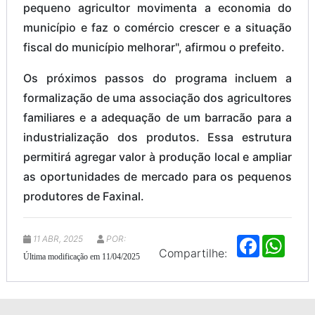
pequeno agricultor movimenta a economia do
município e faz o comércio crescer e a situação
fiscal do município melhorar", afirmou o prefeito.
Os próximos passos do programa incluem a
formalização de uma associação dos agricultores
familiares e a adequação de um barracão para a
industrialização dos produtos. Essa estrutura
permitirá agregar valor à produção local e ampliar
as oportunidades de mercado para os pequenos
produtores de Faxinal.
11 ABR, 2025
POR:
F
W
a
h
Compartilhe:
Última modificação em 11/04/2025
c
a
e
t
b
s
o
A
o
p