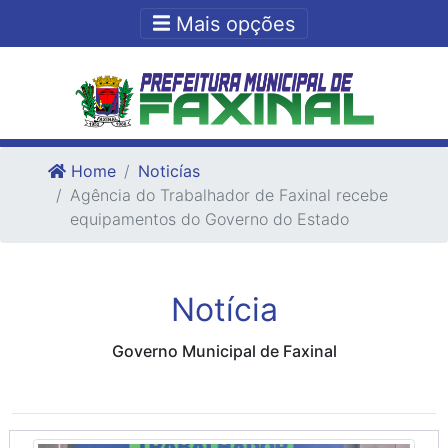
Ir para o conteudo
Ir para o fim do conteudo
Mais opções
Home
Noticías
Agência do Trabalhador de Faxinal recebe
equipamentos do Governo do Estado
Notícia
Governo Municipal de Faxinal