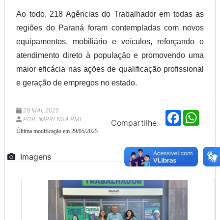
Ao todo, 218 Agências do Trabalhador em todas as
regiões do Paraná foram contempladas com novos
equipamentos, mobiliário e veículos, reforçando o
atendimento direto à população e promovendo uma
maior eficácia nas ações de qualificação profissional
e geração de empregos no estado.
29 MAI, 2025
F
W
POR: IMPRENSA PMF
a
h
Compartilhe:
c
a
Última modificação em 29/05/2025
e
t
b
s
o
A
Imagens
o
p
k
p