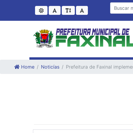
Ir para o conteudo
Ir para o fim do conteudo
Home
Noticías
Prefeitura de Faxinal impleme