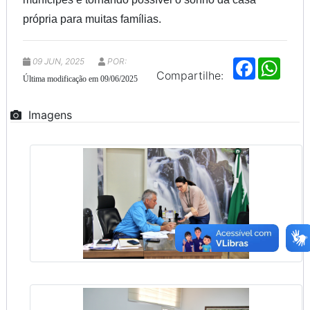
própria para muitas famílias.
09 JUN, 2025
POR:
F
W
a
h
Compartilhe:
Última modificação em 09/06/2025
c
a
e
t
b
s
Imagens
o
A
o
p
k
p