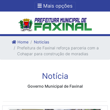
Ir para o conteudo
Ir para o fim do conteudo
Mais opções
Home
Noticías
Prefeitura de Faxinal reforça parceria com a
Cohapar para construção de moradias
Notícia
Governo Municipal de Faxinal