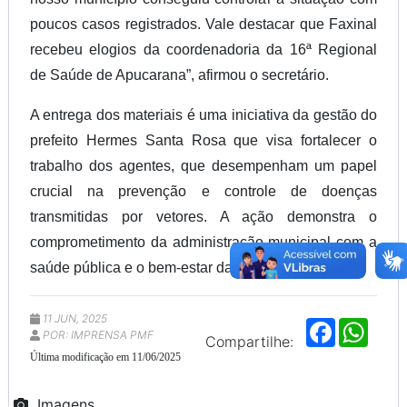
poucos casos registrados. Vale destacar que Faxinal
recebeu elogios da coordenadoria da 16ª Regional
de Saúde de Apucarana”, afirmou o secretário.
A entrega dos materiais é uma iniciativa da gestão do
prefeito Hermes Santa Rosa que visa fortalecer o
trabalho dos agentes, que desempenham um papel
crucial na prevenção e controle de doenças
transmitidas por vetores. A ação demonstra o
comprometimento da administração municipal com a
saúde pública e o bem-estar da comunidade.
11 JUN, 2025
F
W
POR: IMPRENSA PMF
a
h
Compartilhe:
c
a
Última modificação em 11/06/2025
e
t
b
s
o
A
Imagens