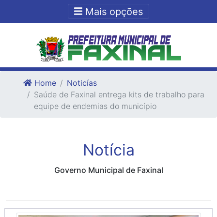
Ir para o conteudo
Ir para o fim do conteudo
Mais opções
Home
Noticías
Saúde de Faxinal entrega kits de trabalho para
equipe de endemias do município
Notícia
Governo Municipal de Faxinal