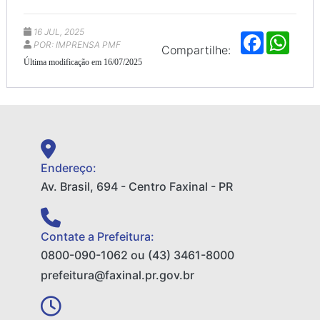
16 JUL, 2025
F
W
POR: IMPRENSA PMF
a
h
Compartilhe:
c
a
Última modificação em 16/07/2025
e
t
b
s
o
A
o
p
k
p
Endereço:
Av. Brasil, 694 - Centro Faxinal - PR
Contate a Prefeitura:
0800-090-1062 ou (43) 3461-8000
prefeitura@faxinal.pr.gov.br