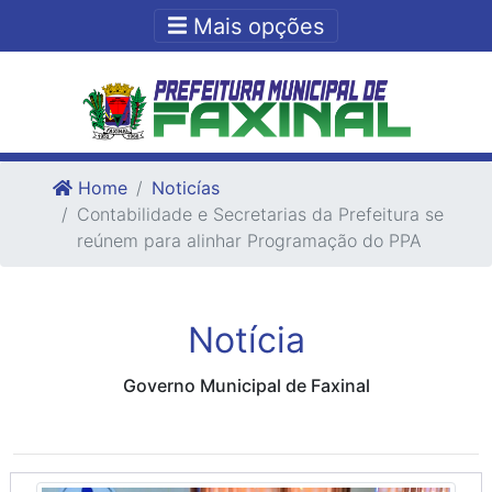
Ir para o conteudo
Ir para o fim do conteudo
Mais opções
Home
Noticías
Contabilidade e Secretarias da Prefeitura se
reúnem para alinhar Programação do PPA
Notícia
Governo Municipal de Faxinal