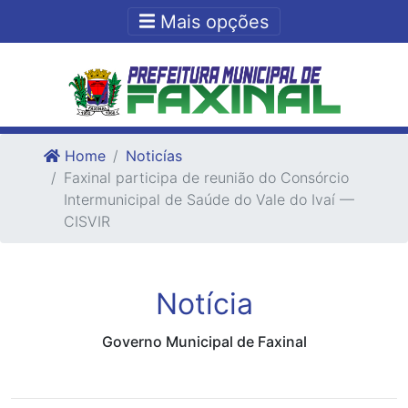
Ir para o conteudo
Ir para o fim do conteudo
Mais opções
Home
Noticías
Faxinal participa de reunião do Consórcio
Intermunicipal de Saúde do Vale do Ivaí —
CISVIR
Notícia
Governo Municipal de Faxinal