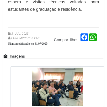
espera e visitas técnicas voltadas para
estudantes de graduação e residência.
31 JUL, 2025
F
W
POR: IMPRENSA PMF
a
h
Compartilhe:
c
a
Última modificação em 31/07/2025
e
t
b
s
o
A
Imagens
o
p
k
p