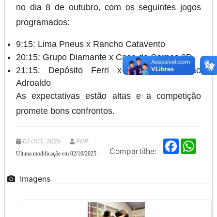
no dia 8 de outubro, com os seguintes jogos
programados:
9:15: Lima Pneus x Rancho Catavento
20:15: Grupo Diamante x Casa de Carnes 3D
21:15: Depósito Ferri x Laboratório João
Adroaldo
As expectativas estão altas e a competição
promete bons confrontos.
02 OUT, 2025
POR:
F
W
a
h
Compartilhe:
Última modificação em 02/10/2025
c
a
e
t
b
s
Imagens
o
A
o
p
k
p