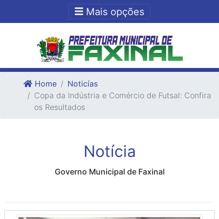
Ir para o conteudo
Ir para o fim do conteudo
Mais opções
Home
Noticías
Copa da Indústria e Comércio de Futsal: Confira
os Resultados
Notícia
Governo Municipal de Faxinal