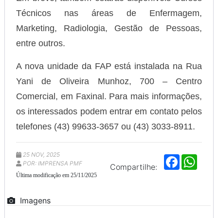
Técnicos nas áreas de Enfermagem,
Marketing, Radiologia, Gestão de Pessoas,
entre outros.
A nova unidade da FAP está instalada na Rua
Yani de Oliveira Munhoz, 700 – Centro
Comercial, em Faxinal. Para mais informações,
os interessados podem entrar em contato pelos
telefones (43) 99633-3657 ou (43) 3033-8911.
25 NOV, 2025
F
W
POR: IMPRENSA PMF
a
h
Compartilhe:
c
a
Última modificação em 25/11/2025
e
t
b
s
o
A
Imagens
o
p
k
p