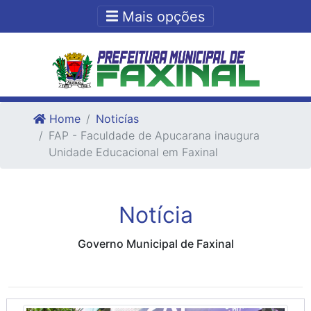
Ir para o conteudo
Ir para o fim do conteudo
Mais opções
Home
Noticías
FAP - Faculdade de Apucarana inaugura
Unidade Educacional em Faxinal
Notícia
Governo Municipal de Faxinal