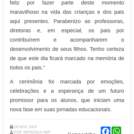
feliz por fazer parte deste momento
maravilhoso na vida das crianças e dos pais
aqui presentes. Parabenizo as professoras,
diretoras e, em especial, os pais por
contribuírem e acompanharem o
desenvolvimento de seus filhos. Tenho certeza
de que este dia ficará marcado na memória de
todos os pais.”
A cerimônia foi marcada por emoções,
celebrações e a esperança de um futuro
promissor para os alunos, que iniciam uma
nova fase em suas jornadas educacionais.
26 NOV, 2025
F
W
POR: IMPRENSA PMF
a
h