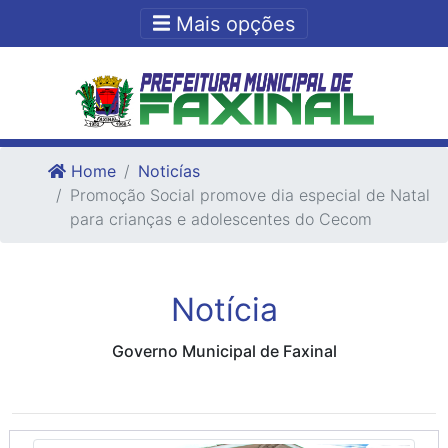
Ir para o conteudo
Ir para o fim do conteudo
Mais opções
Home
Noticías
Promoção Social promove dia especial de Natal
para crianças e adolescentes do Cecom
Notícia
Governo Municipal de Faxinal