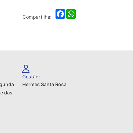
F
W
a
h
Compartilhe:
c
a
e
t
b
s
o
A
o
p
k
p
Gestão:
egunda
Hermes Santa Rosa
 e das