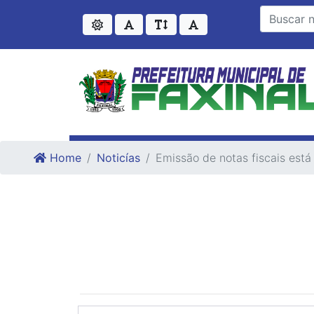
Ir para o conteudo
Ir para o fim do conteudo
Home
Noticías
Emissão de notas fiscais est