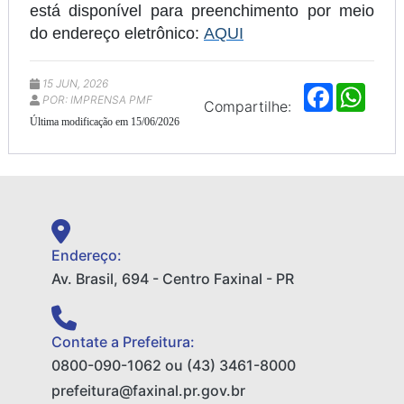
está disponível para preenchimento por meio
do endereço eletrônico:
AQUI
15 JUN, 2026
F
W
POR: IMPRENSA PMF
a
h
Compartilhe:
c
a
Última modificação em 15/06/2026
e
t
b
s
o
A
o
p
k
p
Endereço:
Av. Brasil, 694 - Centro Faxinal - PR
Contate a Prefeitura:
0800-090-1062 ou (43) 3461-8000
prefeitura@faxinal.pr.gov.br