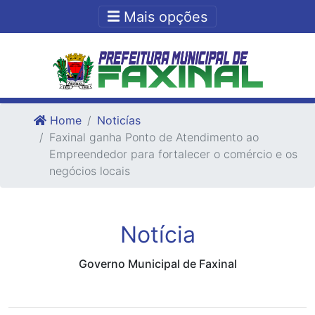
Ir para o conteudo
Ir para o fim do conteudo
Mais opções
Home
Noticías
Faxinal ganha Ponto de Atendimento ao
Empreendedor para fortalecer o comércio e os
negócios locais
Notícia
Governo Municipal de Faxinal