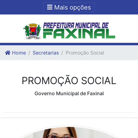
Ir para o conteudo
Ir para o fim do conteudo
Mais opções
Home
Secretarias
Promoção Social
PROMOÇÃO SOCIAL
Governo Municipal de Faxinal