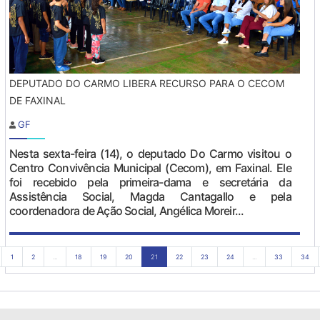
DEPUTADO DO CARMO LIBERA RECURSO PARA O CECOM
DE FAXINAL
GF
Nesta sexta-feira (14), o deputado Do Carmo visitou o
Centro Convivência Municipal (Cecom), em Faxinal. Ele
foi recebido pela primeira-dama e secretária da
Assistência Social, Magda Cantagallo e pela
coordenadora de Ação Social, Angélica Moreir...
1
2
...
18
19
20
21
22
23
24
...
33
34