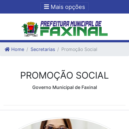
Ir para o conteudo
Ir para o fim do conteudo
Mais opções
Home
Secretarias
Promoção Social
PROMOÇÃO SOCIAL
Governo Municipal de Faxinal