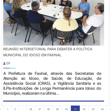
REUNIÃO INTERSETORIAL PARA DEBATER A POLÍTICA
MUNICIPAL DO IDOSO EM FAXINAL
GF
A Prefeitura de Faxinal, através das Secretarias de
Atenção ao Idoso, de Saúde, de Educação, de
Assistência Social (CRAS), a Vigilância Sanitária e as
ILPIs-Instituições de Longa Permanência para Idoso do
Município, realizaram na última...
‹
1
2
...
26
27
28
29
30
31
32
33
34
›