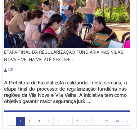
ETAPA FINAL DA REGULARIZAÇÃO FUNDIÁRIA NAS VILAS
NOVA E VELHA VAI ATÉ SEXTA-F...
GF
A Prefeitura de Faxinal está realizando, nesta semana, a
etapa final do processo de regularização fundiária nas
regiões da Vila Nova e Vila Velha. A iniciativa tem como
objetivo garantir maior segurança jur&i...
‹
1
2
3
4
5
6
7
8
...
77
78
›