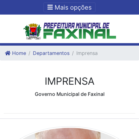
Ir para o conteudo
Ir para o fim do conteudo
Mais opções
Home
Departamentos
Imprensa
IMPRENSA
Governo Municipal de Faxinal