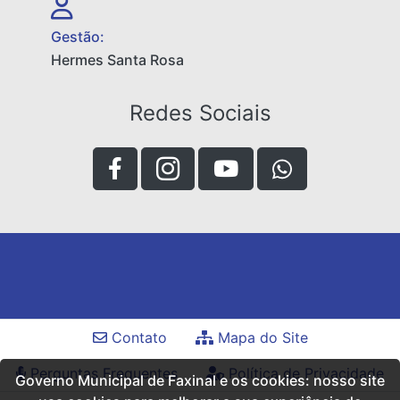
Gestão:
Hermes Santa Rosa
Redes Sociais
Contato
Mapa do Site
Perguntas Frequentes
Política de Privacidade
Governo Municipal de Faxinal e os cookies: nosso site