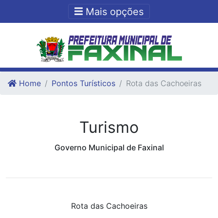
Ir para o conteudo
Ir para o fim do conteudo
Mais opções
Home
Pontos Turísticos
Rota das Cachoeiras
Turismo
Governo Municipal de Faxinal
Rota das Cachoeiras