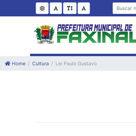
Ir para o conteudo
Ir para o fim do conteudo
Home
Cultura
Lei Paulo Gustavo