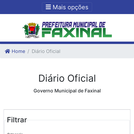
Ir para o conteudo
Ir para o fim do conteudo
Mais opções
Home
Diário Oficial
Diário Oficial
Governo Municipal de Faxinal
Filtrar