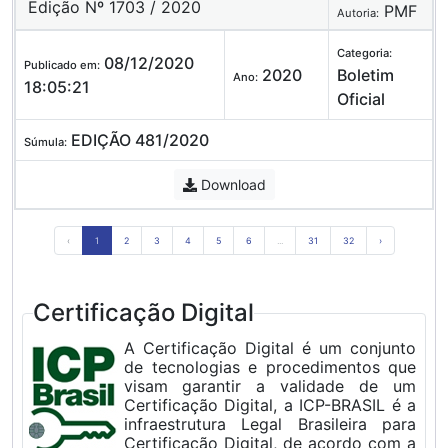
Edição Nº 1703 / 2020
PMF
Autoria:
Categoria:
08/12/2020
Publicado em:
2020
Boletim
Ano:
18:05:21
Oficial
EDIÇÃO 481/2020
Súmula:
Download
‹
1
2
3
4
5
6
...
31
32
›
Certificação Digital
A Certificação Digital é um conjunto
de tecnologias e procedimentos que
visam garantir a validade de um
Certificação Digital, a ICP-BRASIL é a
infraestrutura Legal Brasileira para
Certificação Digital, de acordo com a