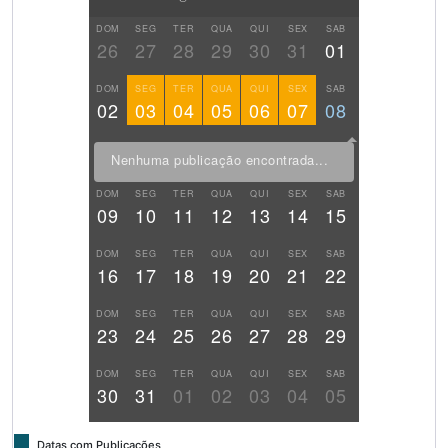
DOM
SEG
TER
QUA
QUI
SEX
SAB
26
27
28
29
30
31
01
DOM
SEG
TER
QUA
QUI
SEX
SAB
02
03
04
05
06
07
08
Nenhuma publicação encontrada...
DOM
SEG
TER
QUA
QUI
SEX
SAB
09
10
11
12
13
14
15
DOM
SEG
TER
QUA
QUI
SEX
SAB
16
17
18
19
20
21
22
DOM
SEG
TER
QUA
QUI
SEX
SAB
23
24
25
26
27
28
29
DOM
SEG
TER
QUA
QUI
SEX
SAB
30
31
01
02
03
04
05
Datas com Publicações