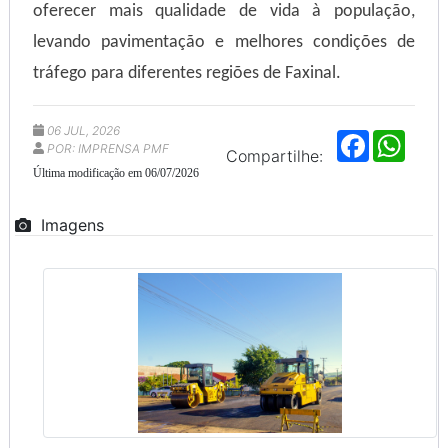
oferecer mais qualidade de vida à população,
levando pavimentação e melhores condições de
tráfego para diferentes regiões de Faxinal.
06 JUL, 2026
F
W
POR: IMPRENSA PMF
a
h
Compartilhe:
c
a
Última modificação em 06/07/2026
e
t
b
s
o
A
Imagens
o
p
k
p