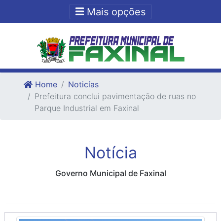
Ir para o conteudo
Ir para o fim do conteudo
Mais opções
Home
Noticías
Prefeitura conclui pavimentação de ruas no
Parque Industrial em Faxinal
Notícia
Governo Municipal de Faxinal