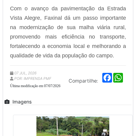
Com o avanço da pavimentação da Estrada
Vista Alegre, Faxinal dá um passo importante
na modernização de sua malha viária rural,
promovendo mais eficiência no transporte,
fortalecendo a economia local e melhorando a
qualidade de vida da população do campo.
07 JUL, 2026
F
W
POR: IMPRENSA PMF
a
h
Compartilhe:
c
a
Última modificação em 07/07/2026
e
t
b
s
o
A
Imagens
o
p
k
p