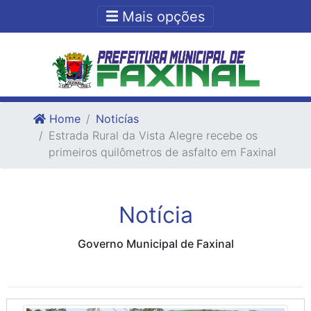
Ir para o conteudo
Ir para o fim do conteudo
Mais opções
Home
Noticías
Estrada Rural da Vista Alegre recebe os
primeiros quilômetros de asfalto em Faxinal
Notícia
Governo Municipal de Faxinal