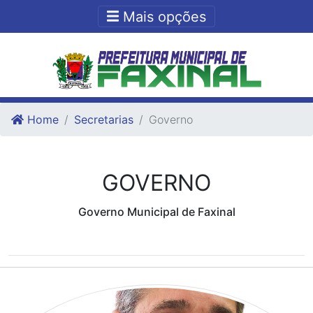
Ir para o conteudo
Ir para o fim do conteudo
Mais opções
Home
Secretarias
Governo
GOVERNO
Governo Municipal de Faxinal