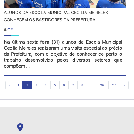
ALUNOS DA ESCOLA MUNICIPAL CECÍLIA MEIRELES
CONHECEM OS BASTIDORES DA PREFEITURA
GF
Na última sexta-feira (31) alunos da Escola Municipal
Cecília Meireles realizaram uma visita especial ao prédio
da Prefeitura, com o objetivo de conhecer de perto o
trabalho desenvolvido pelos diversos setores que
compõem ...
‹
1
2
3
4
5
6
7
8
...
109
110
›