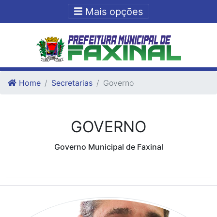
Ir para o conteudo
Ir para o fim do conteudo
Mais opções
Home
Secretarias
Governo
GOVERNO
Governo Municipal de Faxinal