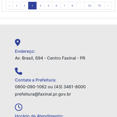
‹
1
2
3
4
5
6
7
8
...
110
111
›
Endereço:
Av. Brasil, 694 - Centro Faxinal - PR
Contate a Prefeitura:
0800-090-1062 ou (43) 3461-8000
prefeitura@faxinal.pr.gov.br
Horário de Atendimento: