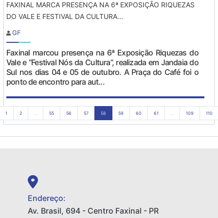
FAXINAL MARCA PRESENÇA NA 6ª EXPOSIÇÃO RIQUEZAS
DO VALE E FESTIVAL DA CULTURA...
GF
Faxinal marcou presença na 6ª Exposição Riquezas do
Vale e “Festival Nós da Cultura”, realizada em Jandaia do
Sul nos dias 04 e 05 de outubro. A Praça do Café foi o
ponto de encontro para aut...
1
2
...
55
56
57
58
59
60
61
...
109
110
Endereço:
Av. Brasil, 694 - Centro Faxinal - PR