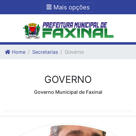
Ir para o conteudo
Ir para o fim do conteudo
Mais opções
Home
Secretarias
Governo
GOVERNO
Governo Municipal de Faxinal