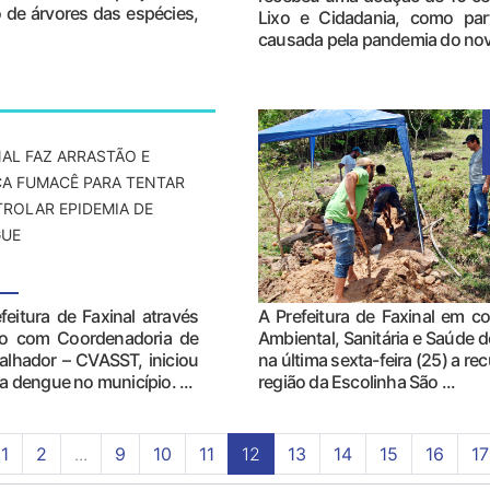
o de árvores das espécies,
Lixo e Cidadania, como par
causada pela pandemia do nov
NAL FAZ ARRASTÃO E
CA FUMACÊ PARA TENTAR
ROLAR EPIDEMIA DE
UE
feitura de Faxinal através
A Prefeitura de Faxinal em c
to com Coordenadoria de
Ambiental, Sanitária e Saúde d
balhador – CVASST, iniciou
na última sexta-feira (25) a 
a dengue no município. ...
região da Escolinha São ...
1
2
...
9
10
11
12
13
14
15
16
17