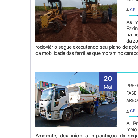
GF
As m
Faxin
na r
da zo
rodoviário segue executando seu plano de açõe
da mobilidade das famílias que moram no campo.
20
PREF
Mai
FASE
ARBO
GF
A Pr
meio
Ambiente, deu início a implantação da seg