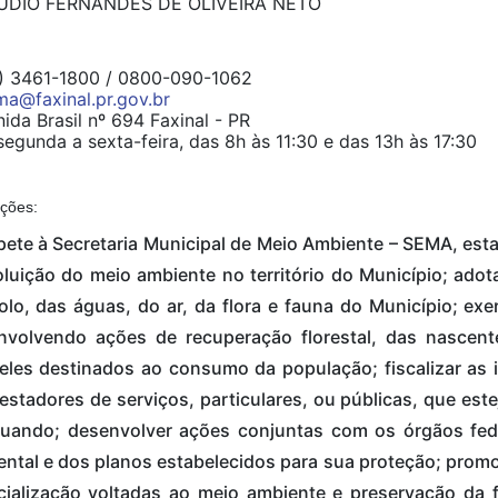
UDIO FERNANDES DE OLIVEIRA NETO
) 3461-1800 / 0800-090-1062
a@faxinal.pr.gov.br
ida Brasil nº 694 Faxinal - PR
egunda a sexta-feira, das 8h às 11:30 e das 13h às 17:30
ições:
ete à Secretaria Municipal de Meio Ambiente – SEMA, esta
oluição do meio ambiente no território do Município; ado
olo, das águas, do ar, da flora e fauna do Município; ex
nvolvendo ações de recuperação florestal, das nascent
les destinados ao consumo da população; fiscalizar as i
estadores de serviços, particulares, ou públicas, que est
tuando; desenvolver ações conjuntas com os órgãos fede
ntal e dos planos estabelecidos para sua proteção; promo
cialização voltadas ao meio ambiente e preservação da f