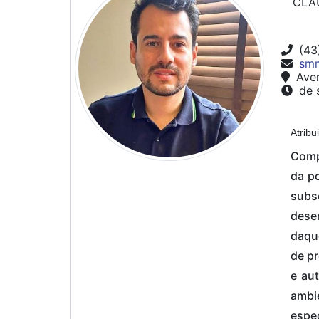
CLA
(43
smm
Aven
de s
Atribu
Comp
da p
subs
dese
daque
de pr
e au
ambie
espe