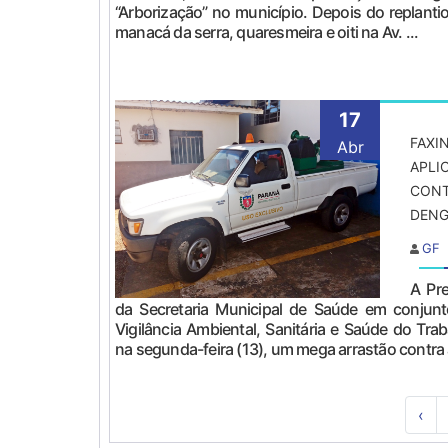
“Arborização” no município. Depois do replanti
manacá da serra, quaresmeira e oiti na Av. ...
17
FAXI
Abr
APLI
CONT
DENG
GF
A Pre
da Secretaria Municipal de Saúde em conjun
Vigilância Ambiental, Sanitária e Saúde do Tra
na segunda-feira (13), um mega arrastão contra 
‹