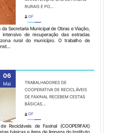
RURAIS E PO...
GF
és da Secretaria Municipal de Obras e Viação,
o intensivo de recuperação das estradas
zona rural do município. O trabalho de
st...
06
TRABALHADORES DE
Mai
COOPERATIVA DE RECICLÁVEIS
DE FAXINAL RECEBEM CESTAS
BÁSICAS...
GF
 de Recicláveis de Faxinal (COOPERFAX)
as básicas e itens de limpeza do Instituto