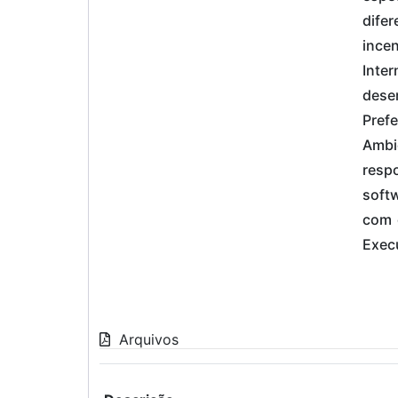
difer
incen
Inte
dese
Pref
Ambi
respo
soft
com 
Execu
Arquivos