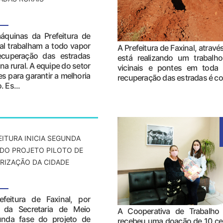
áquinas da Prefeitura de
al trabalham a todo vapor
A Prefeitura de Faxinal, atrav
ecuperação das estradas
está realizando um trabalh
na rural. A equipe do setor
vicinais e pontes em toda 
s para garantir a melhoria
recuperação das estradas é con
 Es...
EITURA INICIA SEGUNDA
 DO PROJETO PILOTO DE
RIZAÇÃO DA CIDADE
efeitura de Faxinal, por
 da Secretaria de Meio
A Cooperativa de Trabalho
unda fase do projeto de
recebeu uma doação de 10 cest