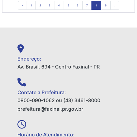
‹
1
2
3
4
5
6
7
8
9
›
Endereço:
Av. Brasil, 694 - Centro Faxinal - PR
Contate a Prefeitura:
0800-090-1062 ou (43) 3461-8000
prefeitura@faxinal.pr.gov.br
Horário de Atendimento: