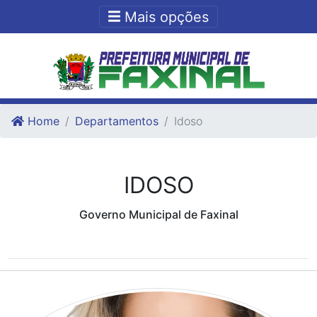
Ir para o conteudo
Ir para o fim do conteudo
Mais opções
Home
Departamentos
Idoso
IDOSO
Governo Municipal de Faxinal