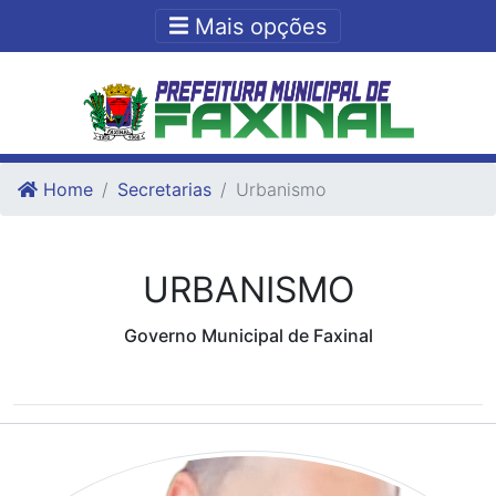
Ir para o conteudo
Ir para o fim do conteudo
Mais opções
Home
Secretarias
Urbanismo
URBANISMO
Governo Municipal de Faxinal