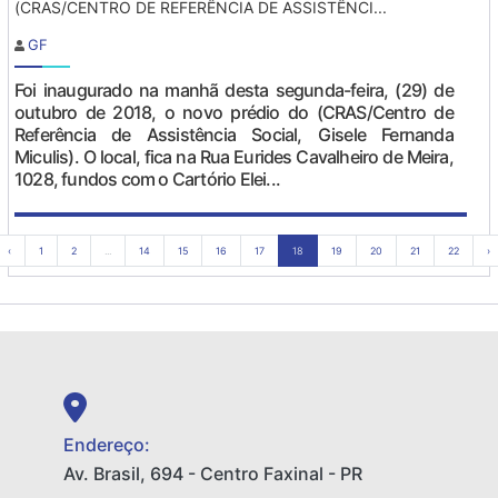
(CRAS/CENTRO DE REFERÊNCIA DE ASSISTÊNCI...
GF
Foi inaugurado na manhã desta segunda-feira, (29) de
outubro de 2018, o novo prédio do (CRAS/Centro de
Referência de Assistência Social, Gisele Fernanda
Miculis). O local, fica na Rua Eurides Cavalheiro de Meira,
1028, fundos com o Cartório Elei...
‹
1
2
...
14
15
16
17
18
19
20
21
22
›
Endereço:
Av. Brasil, 694 - Centro Faxinal - PR