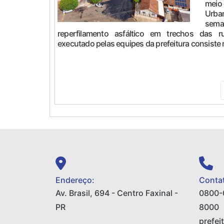
meio 
Urba
sem
reperfilamento asfáltico em trechos das r
executado pelas equipes da prefeitura consiste n
Endereço:
Contat
Av. Brasil, 694 - Centro Faxinal -
0800-
PR
8000
prefei