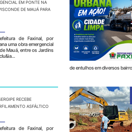
GENCIAL EM PONTE NA
VISCONDE DE MAUÁ PARA
efeitura de Faxinal, por
mana uma obra emergencial
 de Mauá, entre os Jardins
lu&ia...
de entulhos em diversos bairro
SERGIPE RECEBE
RFILAMENTO ASFÁLTICO
efeitura de Faxinal, por