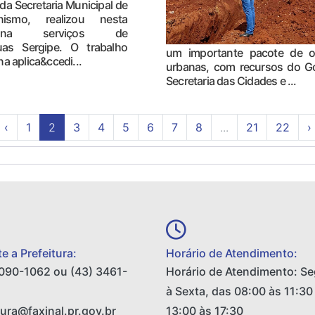
da Secretaria Municipal de
nismo, realizou nesta
ana serviços de
uas Sergipe. O trabalho
um importante pacote de o
a aplica&ccedi...
urbanas, com recursos do G
Secretaria das Cidades e ...
‹
1
2
3
4
5
6
7
8
...
21
22
›
e a Prefeitura:
Horário de Atendimento:
090-1062 ou (43) 3461-
Horário de Atendimento: S
à Sexta, das 08:00 às 11:30
tura@faxinal.pr.gov.br
13:00 às 17:30