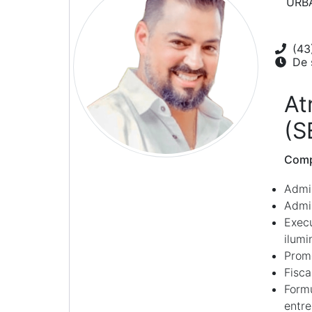
URB
(43
De s
At
(S
Comp
Admin
Admin
Execu
ilumi
Prom
Fisca
Formu
entre