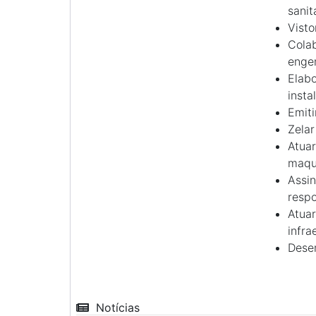
sanit
Visto
Colab
engen
Elabo
insta
Emiti
Zelar
Atua
maqu
Assin
respo
Atua
infra
Desem
Notícias