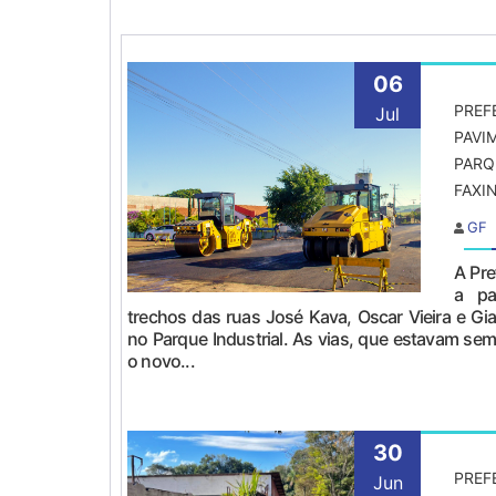
06
PREF
Jul
PAVI
PARQ
FAXI
GF
A Pre
a pa
trechos das ruas José Kava, Oscar Vieira e Gi
no Parque Industrial. As vias, que estavam s
o novo...
30
PREF
Jun