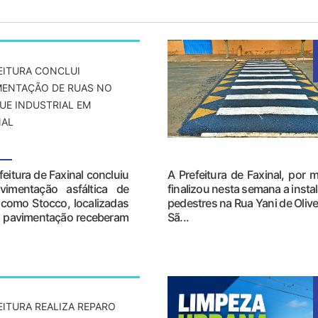
EITURA CONCLUI
MENTAÇÃO DE RUAS NO
UE INDUSTRIAL EM
NAL
feitura de Faxinal concluiu
A Prefeitura de Faxinal, por 
vimentação asfáltica de
finalizou nesta semana a insta
acomo Stocco, localizadas
pedestres na Rua Yani de Olive
em pavimentação receberam
Sã...
EITURA REALIZA REPARO