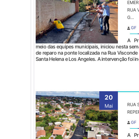
EMER
RUA 
G...
GF
A Pr
meio das equipes municipais, iniciou nesta se
de reparo na ponte localizada na Rua Visconde
Santa Helena e Los Angeles. A intervenção foi inc
20
RUA 
Mai
REPE
GF
A Pr