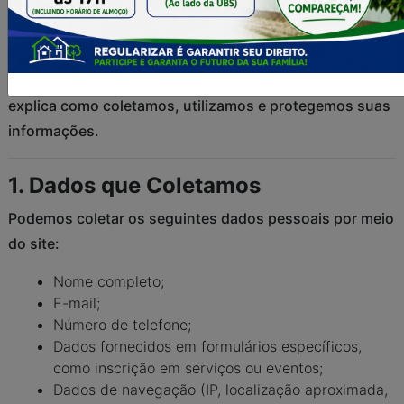
A [Prefeitura de Nome da Cidade] respeita sua
privacidade e está comprometida em proteger os dados
pessoais que você compartilha conosco. Esta política
explica como coletamos, utilizamos e protegemos suas
informações.
1. Dados que Coletamos
Podemos coletar os seguintes dados pessoais por meio
do site:
Nome completo;
E-mail;
Número de telefone;
Dados fornecidos em formulários específicos,
como inscrição em serviços ou eventos;
Dados de navegação (IP, localização aproximada,