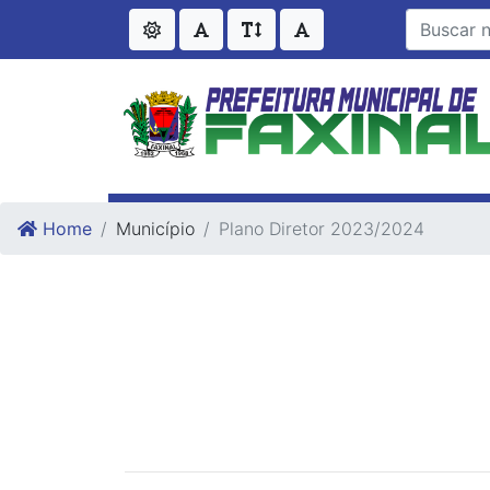
Ir para o conteudo
Ir para o fim do conteudo
Home
Município
Plano Diretor 2023/2024