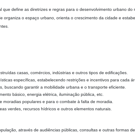
l que define as diretrizes e regras para o desenvolvimento urbano do 
Ele organiza o espaço urbano, orienta o crescimento da cidade e esta
antes.
ruídas casas, comércios, indústrias e outros tipos de edificações.
sticas específicas, estabelecendo restrições e incentivos para cada á
s, buscando garantir a mobilidade urbana e o transporte eficiente.
to básico, energia elétrica, iluminação pública, etc.
de moradias populares e para o combate à falta de moradia.
eas verdes, recursos hídricos e outros elementos naturais.
opulação, através de audiências públicas, consultas e outras formas d