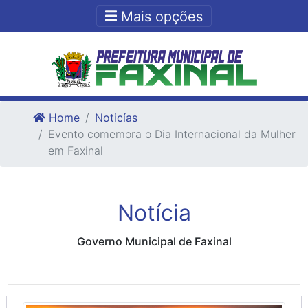
Ir para o conteudo
Ir para o fim do conteudo
Mais opções
Home
Noticías
Evento comemora o Dia Internacional da Mulher
em Faxinal
Notícia
Governo Municipal de Faxinal