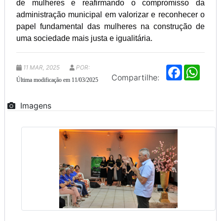
de mulheres e reafirmando o compromisso da
administração municipal em valorizar e reconhecer o
papel fundamental das mulheres na construção de
uma sociedade mais justa e igualitária.
11 MAR, 2025
POR:
F
W
a
h
Compartilhe:
Última modificação em 11/03/2025
c
a
e
t
b
s
Imagens
o
A
o
p
k
p