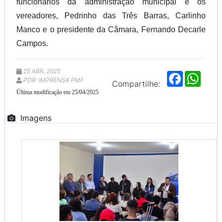
funcionários da administração municipal e os
vereadores, Pedrinho das Três Barras, Carlinho
Manco e o presidente da Câmara, Fernando Decarle
Campos.
25 ABR, 2025
F
W
POR: IMPRENSA PMF
a
h
Compartilhe:
c
a
Última modificação em 25/04/2025
e
t
b
s
o
A
Imagens
o
p
k
p