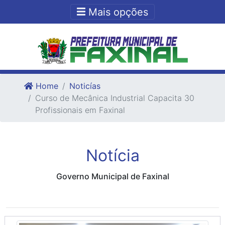
Ir para o conteudo
Ir para o fim do conteudo
Mais opções
Home
Noticías
Curso de Mecânica Industrial Capacita 30
Profissionais em Faxinal
Notícia
Governo Municipal de Faxinal