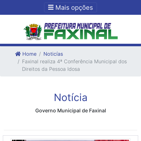
Ir para o conteudo
Ir para o fim do conteudo
Mais opções
Home
Noticías
Faxinal realiza 4ª Conferência Municipal dos
Direitos da Pessoa Idosa
Notícia
Governo Municipal de Faxinal