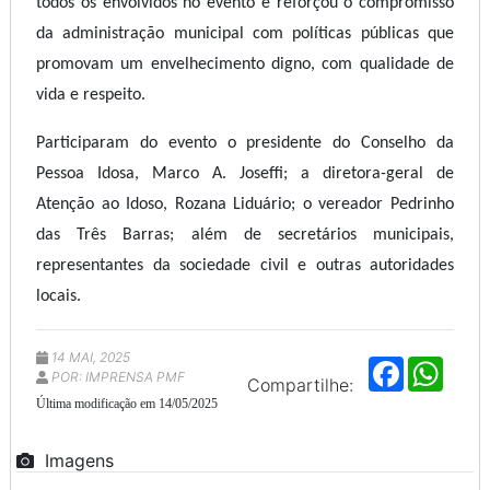
todos os envolvidos no evento e reforçou o compromisso
da administração municipal com políticas públicas que
promovam um envelhecimento digno, com qualidade de
vida e respeito.
Participaram do evento o presidente do Conselho da
Pessoa Idosa, Marco A. Joseffi; a diretora-geral de
Atenção ao Idoso, Rozana Liduário; o vereador Pedrinho
das Três Barras; além de secretários municipais,
representantes da sociedade civil e outras autoridades
locais.
14 MAI, 2025
F
W
POR: IMPRENSA PMF
a
h
Compartilhe:
c
a
Última modificação em 14/05/2025
e
t
b
s
o
A
Imagens
o
p
k
p