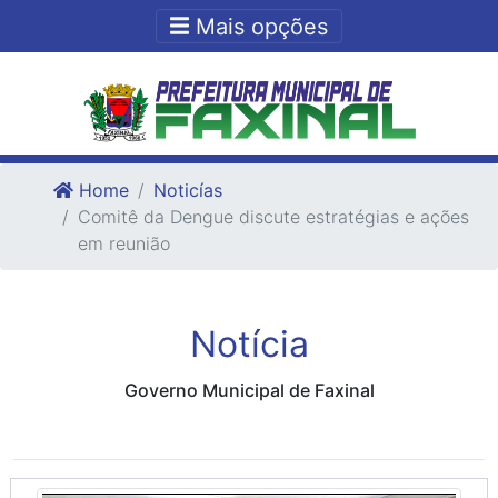
Ir para o conteudo
Ir para o fim do conteudo
Mais opções
Home
Noticías
Comitê da Dengue discute estratégias e ações
em reunião
Notícia
Governo Municipal de Faxinal