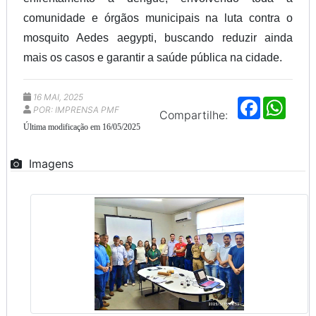
comunidade e órgãos municipais na luta contra o
mosquito Aedes aegypti, buscando reduzir ainda
mais os casos e garantir a saúde pública na cidade.
16 MAI, 2025
F
W
POR: IMPRENSA PMF
a
h
Compartilhe:
c
a
Última modificação em 16/05/2025
e
t
b
s
o
A
Imagens
o
p
k
p