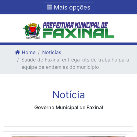
Ir para o conteudo
Ir para o fim do conteudo
Mais opções
Home
Noticías
Saúde de Faxinal entrega kits de trabalho para
equipe de endemias do município
Notícia
Governo Municipal de Faxinal