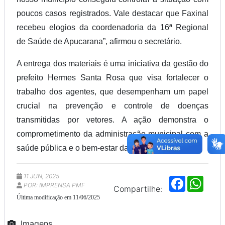
poucos casos registrados. Vale destacar que Faxinal
recebeu elogios da coordenadoria da 16ª Regional
de Saúde de Apucarana”, afirmou o secretário.
A entrega dos materiais é uma iniciativa da gestão do
prefeito Hermes Santa Rosa que visa fortalecer o
trabalho dos agentes, que desempenham um papel
crucial na prevenção e controle de doenças
transmitidas por vetores. A ação demonstra o
comprometimento da administração municipal com a
saúde pública e o bem-estar da comunidade.
11 JUN, 2025
F
W
POR: IMPRENSA PMF
a
h
Compartilhe:
c
a
Última modificação em 11/06/2025
e
t
b
s
o
A
Imagens