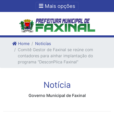
Ir para o conteudo
Ir para o fim do conteudo
Mais opções
Home
Noticías
Comitê Gestor de Faxinal se reúne com
contadores para ainhar implantação do
programa "DesconPlica Faxinal"
Notícia
Governo Municipal de Faxinal