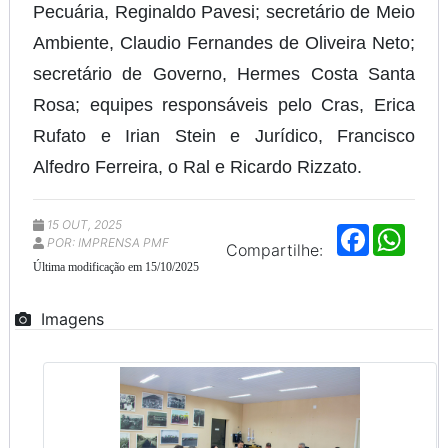
Pecuária, Reginaldo Pavesi; secretário de Meio
Ambiente, Claudio Fernandes de Oliveira Neto;
secretário de Governo, Hermes Costa Santa
Rosa; equipes responsáveis pelo Cras, Erica
Rufato e Irian Stein e Jurídico, Francisco
Alfedro Ferreira, o Ral e Ricardo Rizzato.
15 OUT, 2025
F
W
POR: IMPRENSA PMF
a
h
Compartilhe:
c
a
Última modificação em 15/10/2025
e
t
b
s
o
A
Imagens
o
p
k
p