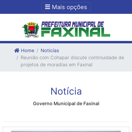
Ir para o conteudo
Ir para o fim do conteudo
Mais opções
Home
Noticías
Reunião com Cohapar discute continuidade de
projetos de moradias em Faxinal
Notícia
Governo Municipal de Faxinal