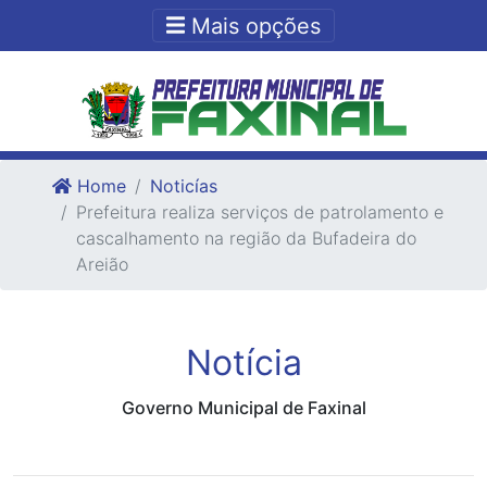
Ir para o conteudo
Ir para o fim do conteudo
Mais opções
Home
Noticías
Prefeitura realiza serviços de patrolamento e
cascalhamento na região da Bufadeira do
Areião
Notícia
Governo Municipal de Faxinal