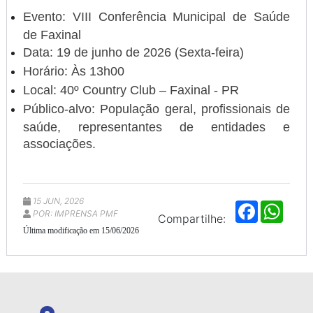
Evento:
VIII Conferência Municipal de Saúde
de Faxinal
Data:
19 de junho de 2026 (Sexta-feira)
Horário:
Às 13h00
Local:
40º Country Club – Faxinal - PR
Público-alvo:
População geral, profissionais de
saúde, representantes de entidades e
associações.
15 JUN, 2026
F
W
POR: IMPRENSA PMF
a
h
Compartilhe:
c
a
Última modificação em 15/06/2026
e
t
b
s
o
A
o
p
k
p