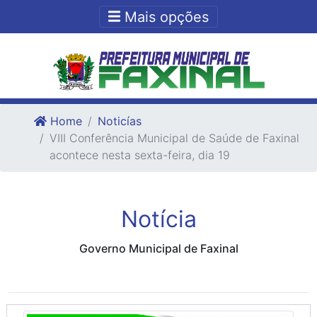
Ir para o conteudo
Ir para o fim do conteudo
Mais opções
Home
Noticías
VIII Conferência Municipal de Saúde de Faxinal
acontece nesta sexta-feira, dia 19
Notícia
Governo Municipal de Faxinal