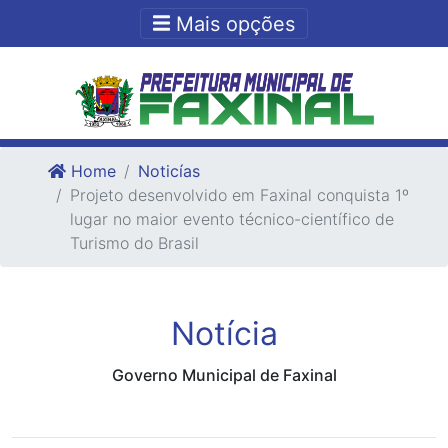
Ir para o conteudo
Ir para o fim do conteudo
Mais opções
Home
Noticías
Projeto desenvolvido em Faxinal conquista 1º
lugar no maior evento técnico-científico de
Turismo do Brasil
Notícia
Governo Municipal de Faxinal