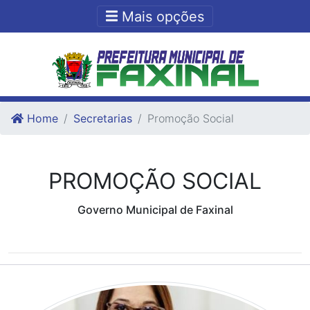
Ir para o conteudo
Ir para o fim do conteudo
Mais opções
Home
Secretarias
Promoção Social
PROMOÇÃO SOCIAL
Governo Municipal de Faxinal