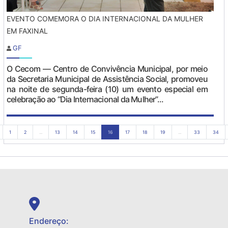
EVENTO COMEMORA O DIA INTERNACIONAL DA MULHER
EM FAXINAL
GF
O Cecom — Centro de Convivência Municipal, por meio
da Secretaria Municipal de Assistência Social, promoveu
na noite de segunda-feira (10) um evento especial em
celebração ao “Dia Internacional da Mulher”...
1
2
...
13
14
15
16
17
18
19
...
33
34
Endereço: