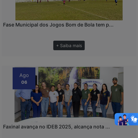
Fase Municipal dos Jogos Bom de Bola tem p...
+ Saiba mais
Ago
06
Faxinal avança no IDEB 2025, alcança nota ...