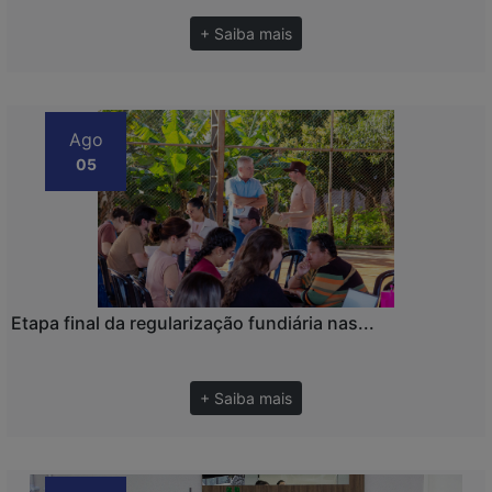
+ Saiba mais
Ago
05
Etapa final da regularização fundiária nas...
+ Saiba mais