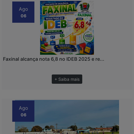
Ago
06
Faxinal alcança nota 6,8 no IDEB 2025 e re...
+ Saiba mais
Ago
06