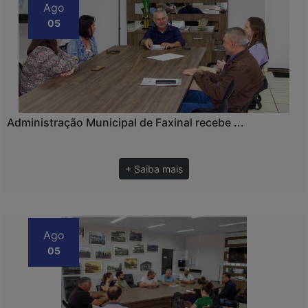
Ago
05
Administração Municipal de Faxinal recebe ...
+ Saiba mais
Ago
05