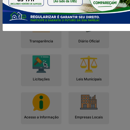
Cidadão
Empresa
Serviços
Servidor
Transparência
Diário Oficial
Licitações
Leis Municipais
Acesso a Informação
Empresas Locais