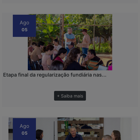
Ago
05
Etapa final da regularização fundiária nas...
+ Saiba mais
Ago
05