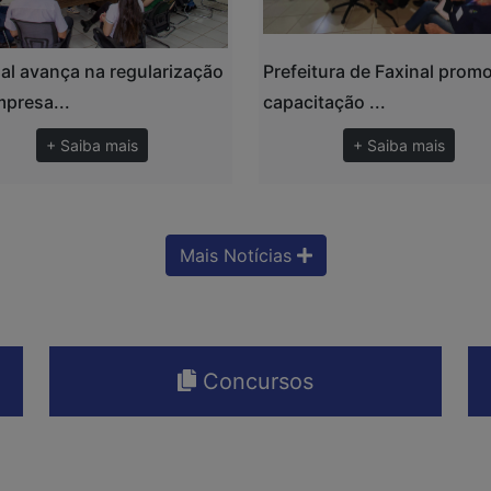
al avança na regularização
Prefeitura de Faxinal prom
presa...
capacitação ...
+ Saiba mais
+ Saiba mais
Mais Notícias
Concursos