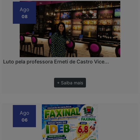
Ago
08
Luto pela professora Erneti de Castro Vice...
+ Saiba mais
Ago
06