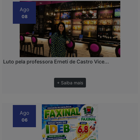
Ago
08
Luto pela professora Erneti de Castro Vice...
+ Saiba mais
Ago
06