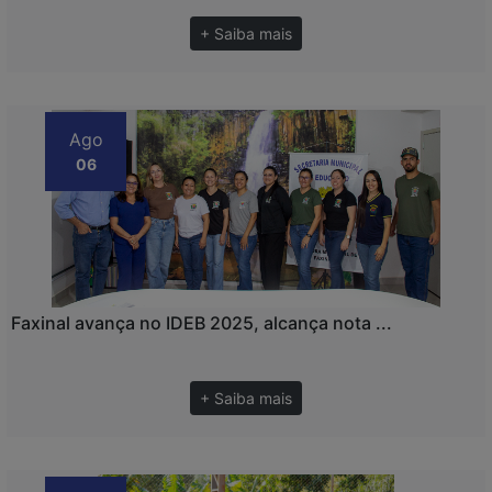
+ Saiba mais
Ago
06
Faxinal avança no IDEB 2025, alcança nota ...
+ Saiba mais