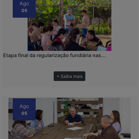
Ago
05
Etapa final da regularização fundiária nas...
+ Saiba mais
Ago
05