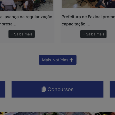
al avança na regularização
Prefeitura de Faxinal prom
presa...
capacitação ...
+ Saiba mais
+ Saiba mais
Mais Notícias
Concursos