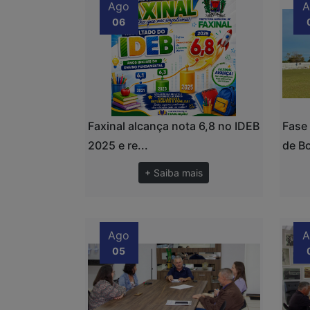
Ago
A
06
Faxinal alcança nota 6,8 no IDEB
Fase
2025 e re...
de Bo
+ Saiba mais
Ago
A
05