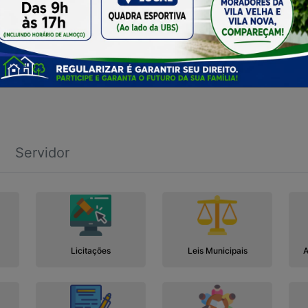
Servidor
Licitações
Leis Municipais
A