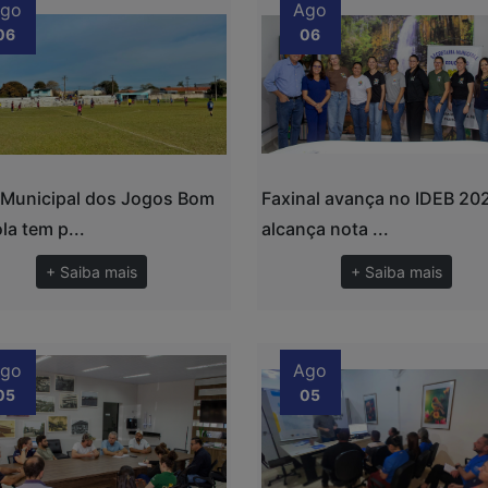
go
Ago
06
06
 Municipal dos Jogos Bom
Faxinal avança no IDEB 20
la tem p...
alcança nota ...
+ Saiba mais
+ Saiba mais
go
Ago
05
05