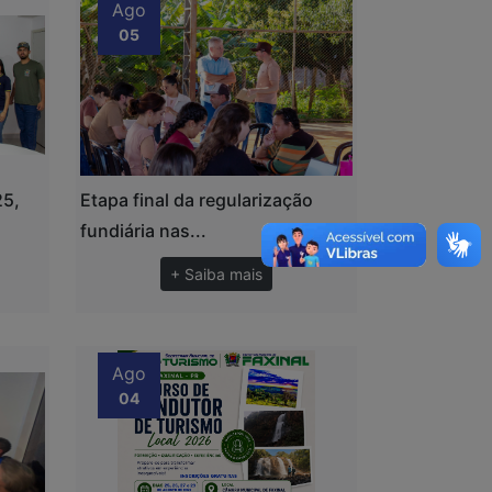
Ago
05
25,
Etapa final da regularização
fundiária nas...
+ Saiba mais
Ago
04