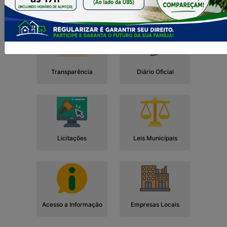
Cidadão
Empresa
Serviços
Servidor
Transparência
Diário Oficial
Licitações
Leis Municipais
Acesso a Informação
Empresas Locais