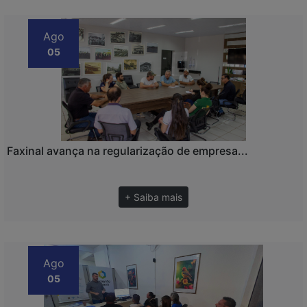
Ago
05
Faxinal avança na regularização de empresa...
+ Saiba mais
Ago
05